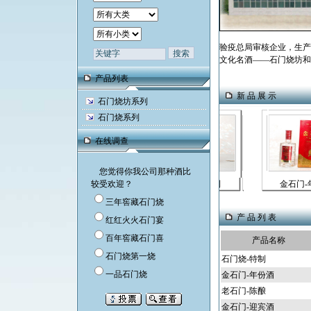
验疫总局审核企业，生产
文化名酒——石门烧坊和石
产品列表
新 品 展 示
石门烧坊系列
石门烧系列
在线调查
您觉得你我公司那种酒比
较受欢迎？
石门烧-特制
金石门-
三年窖藏石门烧
产 品 列 表
红红火火石门宴
百年窖藏石门喜
产品名称
石门烧第一烧
石门烧-特制
一品石门烧
金石门-年份酒
老石门-陈酿
金石门-迎宾酒