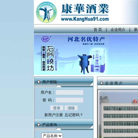
首 页
||
企业简介
||
新
用户登陆
企 业 简 介
用户名：
密 码：
新用户注册
忘记密码？
产品查询