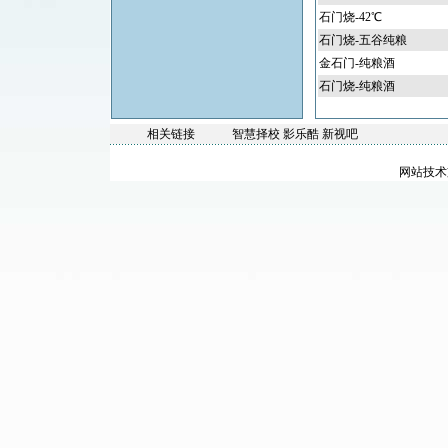
石门烧-42℃
石门烧-五谷纯粮
金石门-纯粮酒
石门烧-纯粮酒
相关链接
智慧择校
影乐酷
新视吧
网站技术